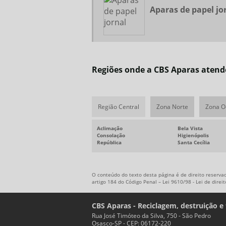
Aparas de papel jo
Regiões onde a CBS Aparas atend
Região Central
Zona Norte
Zona O
Aclimação
Bela Vista
Consolação
Higienópolis
República
Santa Cecília
O conteúdo do texto desta página é de direito reservad
artigo 184 do Código Penal –
Lei 9610/98 - Lei de direi
CBS Aparas - Reciclagem, destruição e 
Rua José Timóteo da Silva, 750 - São Pedro
Osasco-SP - CEP: 06172-220