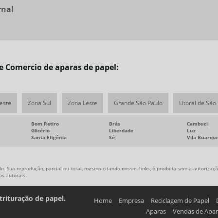
rnal
e Comercio de aparas de papel:
este
Zona Sul
Zona Leste
Grande São Paulo
Litoral de São
Bom Retiro
Brás
Cambuci
Glicério
Liberdade
Luz
Santa Efigênia
Sé
Vila Buarqu
o. Sua reprodução, parcial ou total, mesmo citando nossos links, é proibida sem a autorização
tos autorais
.
trituração de papel.
Home
Empresa
Reciclagem de Papel
Aparas
Vendas de Apar