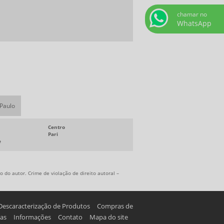
chamar no
WhatsApp
 Paulo
Centro
Pari
e
 do autor. Crime de violação de direito autoral –
Descaracterização de Produtos
Compras de
as
Informações
Contato
Mapa do site